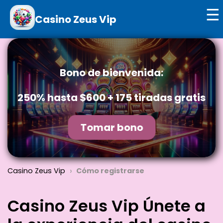
☰
Casino Zeus Vip
Bono de bienvenida:
250% hasta $600 + 175 tiradas gratis
Tomar bono
›
Casino Zeus Vip
Cómo registrarse
Casino Zeus Vip Únete a