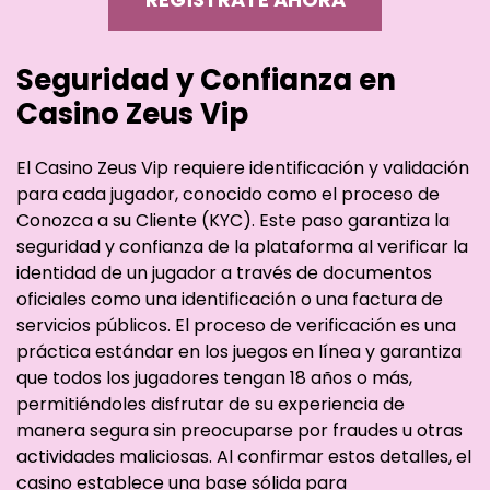
Seguridad y Confianza en
Casino Zeus Vip
El Casino Zeus Vip requiere identificación y validación
para cada jugador, conocido como el proceso de
Conozca a su Cliente (KYC). Este paso garantiza la
seguridad y confianza de la plataforma al verificar la
identidad de un jugador a través de documentos
oficiales como una identificación o una factura de
servicios públicos. El proceso de verificación es una
práctica estándar en los juegos en línea y garantiza
que todos los jugadores tengan 18 años o más,
permitiéndoles disfrutar de su experiencia de
manera segura sin preocuparse por fraudes u otras
actividades maliciosas. Al confirmar estos detalles, el
casino establece una base sólida para