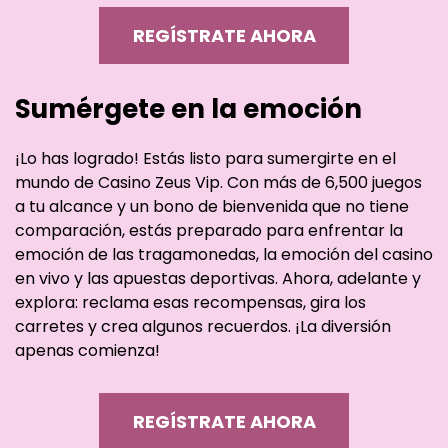
REGÍSTRATE AHORA
Sumérgete en la emoción
¡Lo has logrado! Estás listo para sumergirte en el
mundo de Casino Zeus Vip. Con más de 6,500 juegos
a tu alcance y un bono de bienvenida que no tiene
comparación, estás preparado para enfrentar la
emoción de las tragamonedas, la emoción del casino
en vivo y las apuestas deportivas. Ahora, adelante y
explora: reclama esas recompensas, gira los
carretes y crea algunos recuerdos. ¡La diversión
apenas comienza!
REGÍSTRATE AHORA