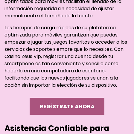
optimizados para móviles facilitan el llenado de la
información requerida sin necesidad de ajustar
manualmente el tamaño de la fuente.
Los tiempos de carga rápidos de su plataforma
optimizada para móviles garantizan que puedas
empezar a jugar tus juegos favoritos o acceder a los
servicios de soporte siempre que lo necesites. Con
Casino Zeus Vip, registrar una cuenta desde tu
smartphone es tan conveniente y sencillo como
hacerlo en una computadora de escritorio,
facilitando que los nuevos jugadores se unan a la
acción sin importar la elección de su dispositivo.
REGÍSTRATE AHORA
Asistencia Confiable para