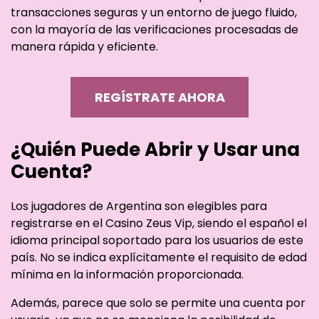
transacciones seguras y un entorno de juego fluido,
con la mayoría de las verificaciones procesadas de
manera rápida y eficiente.
REGÍSTRATE AHORA
¿Quién Puede Abrir y Usar una
Cuenta?
Los jugadores de Argentina son elegibles para
registrarse en el Casino Zeus Vip, siendo el español el
idioma principal soportado para los usuarios de este
país. No se indica explícitamente el requisito de edad
mínima en la información proporcionada.
Además, parece que solo se permite una cuenta por