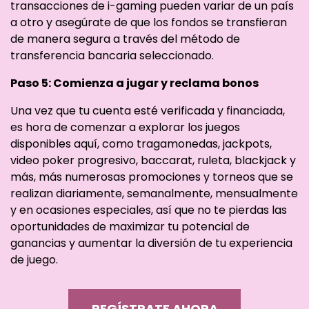
transacciones de i-gaming pueden variar de un país
a otro y asegúrate de que los fondos se transfieran
de manera segura a través del método de
transferencia bancaria seleccionado.
Paso 5: Comienza a jugar y reclama bonos
Una vez que tu cuenta esté verificada y financiada,
es hora de comenzar a explorar los juegos
disponibles aquí, como tragamonedas, jackpots,
video poker progresivo, baccarat, ruleta, blackjack y
más, más numerosas promociones y torneos que se
realizan diariamente, semanalmente, mensualmente
y en ocasiones especiales, así que no te pierdas las
oportunidades de maximizar tu potencial de
ganancias y aumentar la diversión de tu experiencia
de juego.
REGÍSTRATE AHORA